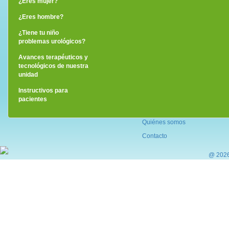
¿Eres mujer?
¿Eres hombre?
¿Tiene tu niño
problemas urológicos?
Avances terapéuticos y
tecnológicos de nuestra
unidad
Instructivos para
pacientes
Quiénes somos
Contacto
@ 2026