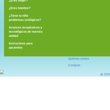
¿Eres mujer?
¿Eres hombre?
¿Tiene tu niño
problemas urológicos?
Avances terapéuticos y
tecnológicos de nuestra
unidad
Instructivos para
pacientes
Quiénes somos
Contacto
@ 2026