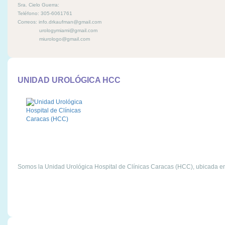
Sra. Cielo Guerra:
Teléfono: 305-6061761
Correos: info.drkaufman@gmail.com
urologymiami@gmail.com
miurologo@gmail.com
UNIDAD UROLÓGICA HCC
Somos la Unidad Urológica Hospital de Clínicas Caracas (HCC), ubicada en 
Leer más