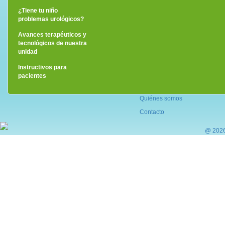
¿Tiene tu niño
problemas urológicos?
Avances terapéuticos y
tecnológicos de nuestra
unidad
Instructivos para
pacientes
Quiénes somos
Contacto
@ 2026