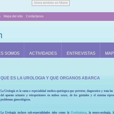
Ahora también en Miami
s
Mapa del sitio
Contáctanos
ES SOMOS
ACTIVIDADES
ENTREVISTAS
MAP
QUÉ ES LA UROLOGIA Y QUÉ ÓRGANOS ABARCA
La Urología es la rama o especialidad medico-quirúrgica que previene, diagnostica y trata las
del aparato urinario y retroperitoneo en ambos sexos, de los genitales y el sistema repr
problemas ginecológicos.
La Urología incluye sub-especialidades tales como la
Urodinámica
, la neuro-urología,