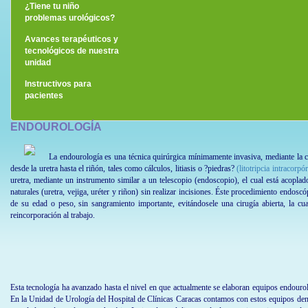
¿Tiene tu niño
problemas urológicos?
Avances terapéuticos y
tecnológicos de nuestra
unidad
Instructivos para
pacientes
ENDOUROLOGÍA
La endourología es una técnica quirúrgica mínimamente invasiva, mediante la cu
desde la uretra hasta el riñón, tales como cálculos, litiasis o ?piedras?
(litotripcia intracorpó
uretra, mediante un instrumento similar a un telescopio (endoscopio), el cual está acopl
naturales (uretra, vejiga, uréter y riñon) sin realizar incisiones. Éste procedimiento endos
de su edad o peso, sin sangramiento importante, evitándosele una cirugía abierta, la cu
reincorporación al trabajo.
Esta tecnología ha avanzado hasta el nivel en que actualmente se elaboran equipos endourol
En la Unidad de Urología del Hospital de Clínicas Caracas contamos con estos equipos dent