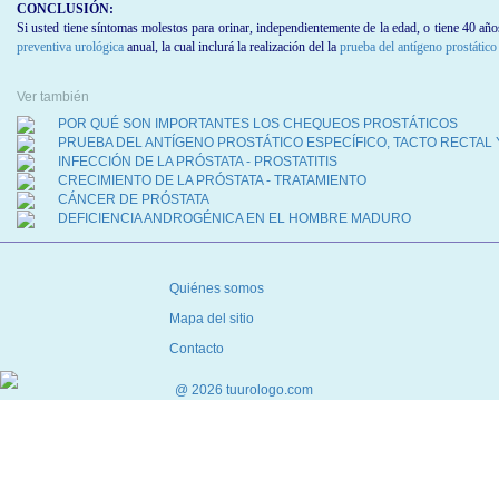
La segunda la constituye el
cáncer de próstata.
La tercera entidad médica la constituye la
prostatitis
, inflamación de la glándula que puede 
veces incapacitante para el paciente. Esta es una entidad no relacionada con cáncer.
CONCLUSIÓN:
Si usted tiene síntomas molestos para orinar, independientemente de la edad, o
tiene 40 año
preventiva urológica
anual, la cual inclurá la realización del la
prueba del antígeno prostático 
Ver también
POR QUÉ SON IMPORTANTES LOS CHEQUEOS PROSTÁTICOS
PRUEBA DEL ANTÍGENO PROSTÁTICO ESPECÍFICO, TACTO RECTAL 
INFECCIÓN DE LA PRÓSTATA - PROSTATITIS
CRECIMIENTO DE LA PRÓSTATA - TRATAMIENTO
CÁNCER DE PRÓSTATA
DEFICIENCIA ANDROGÉNICA EN EL HOMBRE MADURO
Quiénes somos
Mapa del sitio
Contacto
@ 2026 tuurologo.com