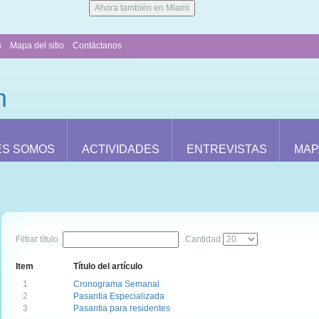
Ahora también en Miami
s
Mapa del sitio
Contáctanos
ES SOMOS
ACTIVIDADES
ENTREVISTAS
MAP
Filtrar título
Cantidad
Item
Título del artículo
1
Cronograma Semanal
2
Pasantia Especializada
3
Pasantia para residentes