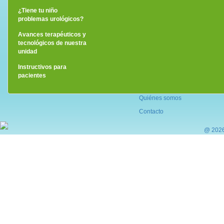
¿Eres mujer?
¿Eres hombre?
¿Tiene tu niño
problemas urológicos?
Avances terapéuticos y
tecnológicos de nuestra
unidad
Instructivos para
pacientes
Quiénes somos
Contacto
@ 2026