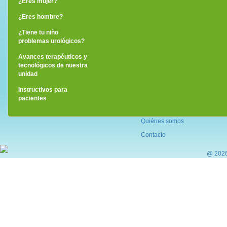
¿Eres mujer?
¿Eres hombre?
¿Tiene tu niño
problemas urológicos?
Avances terapéuticos y
tecnológicos de nuestra
unidad
Instructivos para
pacientes
Quiénes somos
Contacto
@ 2026