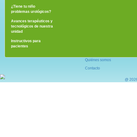
¿Eres mujer?
¿Eres hombre?
¿Tiene tu niño
problemas urológicos?
Avances terapéuticos y
tecnológicos de nuestra
unidad
Instructivos para
pacientes
Quiénes somos
Contacto
@ 2026